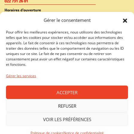
022 731 26 01
Horaires d'ouverture
Lundi - Vendredi: 9:00-18:30 / Samedi: 9:00-17:00
Gérer le consentement
GENÈVE - RIVE GAUCHE (RHÔNE)
Pour offrir les meilleures expériences, nous utilisons des technologies
022 731 26 46
telles que les cookies pour stocker et/ou accéder aux informations des
appareils. Le fait de consentir à ces technologies nous permettra de
Horaires d'ouverture
traiter des données telles que le comportement de navigation ou les ID
Lundi - Vendredi: 10:00-19:00 / Samedi: 10:00-18:00
uniques sur ce site. Le fait de ne pas consentir ou de retirer son
consentement peut avoir un effet négatif sur certaines caractéristiques
LAUSANNE - CENTRE VILLE
et fonctions.
021 312 40 01
Gérer les services
Horaires d'ouverture
Lundi - Vendredi: 10:00-19:00 / Samedi: 09:00-18:00
ACCEPTER
PRILLY - MALLEY
021 312 40 08
REFUSER
Horaires d'ouverture
VOIR LES PRÉFÉRENCES
Lundi - Vendredi : 10:00-19:00 / Samedi : 09:00-17:00
Politique de cookies
Notice de confidentialité