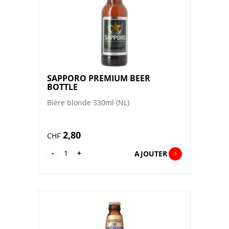
SAPPORO PREMIUM BEER
BOTTLE
Bière blonde 330ml (NL)
2,80
CHF
quantité
-
+
AJOUTER
de
Sapporo
premium
Beer
Bottle