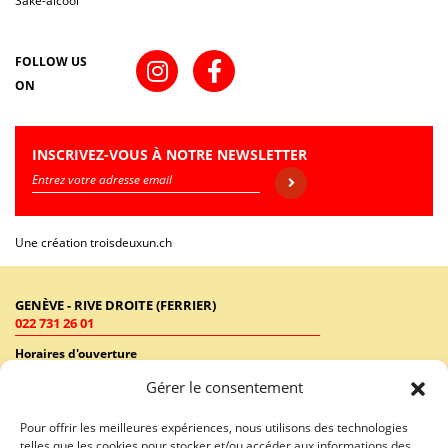
Sake-alcool
FOLLOW US
ON
INSCRIVEZ-VOUS À NOTRE NEWSLETTER
Une création
troisdeuxun.ch
GENÈVE - RIVE DROITE (FERRIER)
022 731 26 01
Horaires d'ouverture
Lundi - Vendredi: 9:00-18:30 / Samedi: 9:00-17:00
Gérer le consentement
GENÈVE - RIVE GAUCHE (RHÔNE)
Pour offrir les meilleures expériences, nous utilisons des technologies
022 731 26 46
telles que les cookies pour stocker et/ou accéder aux informations des