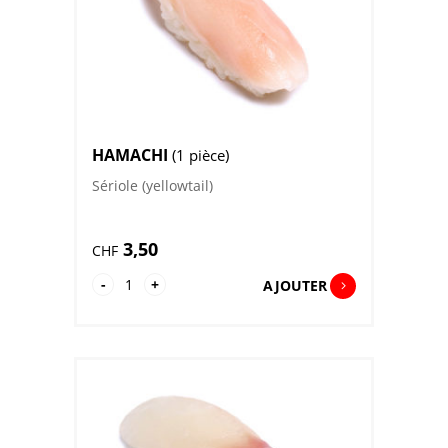
HAMACHI
(1 pièce)
Sériole (yellowtail)
3,50
CHF
quantité
-
+
AJOUTER
de
Hamachi