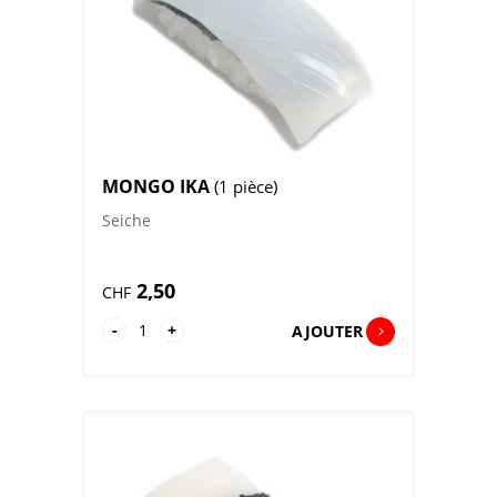
MONGO IKA
(1 pièce)
Seiche
2,50
CHF
quantité
-
+
AJOUTER
de
Mongo
Ika