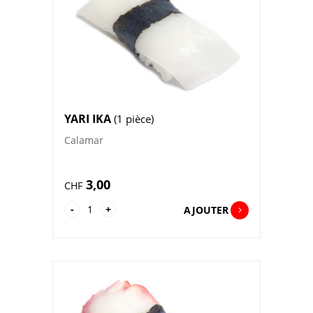
YARI IKA
(1 pièce)
Calamar
3,00
CHF
quantité
-
+
AJOUTER
de
Yari
Ika