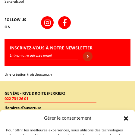
Sake-alcool
FOLLOW US
ON
INSCRIVEZ-VOUS À NOTRE NEWSLETTER
Une création
troisdeuxun.ch
GENÈVE - RIVE DROITE (FERRIER)
022 731 26 01
Horaires d'ouverture
Lundi - Vendredi: 9:00-18:30 / Samedi: 9:00-17:00
Gérer le consentement
GENÈVE - RIVE GAUCHE (RHÔNE)
Pour offrir les meilleures expériences, nous utilisons des technologies
022 731 26 46