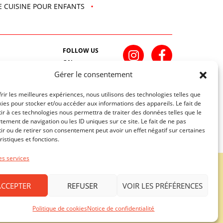
E CUISINE POUR ENFANTS
FOLLOW US
ON
Gérer le consentement
INSCRIVEZ-VOUS À NOTRE NEWSLETTER
frir les meilleures expériences, nous utilisons des technologies telles que
kies pour stocker et/ou accéder aux informations des appareils. Le fait de
ir à ces technologies nous permettra de traiter des données telles que le
ement de navigation ou les ID uniques sur ce site. Le fait de ne pas
ir ou de retirer son consentement peut avoir un effet négatif sur certaines
ristiques et fonctions.
Une création
troisdeuxun.ch
es services
312 40 01
PRILLY - MALLEY
021 312 40 08
ACCEPTER
REFUSER
VOIR LES PRÉFÉRENCES
Horaires d'ouverture
i: 09:00-
Lundi - Vendredi : 10:00-19:00 / Samedi : 09:00-
17:00
Politique de cookies
Notice de confidentialité