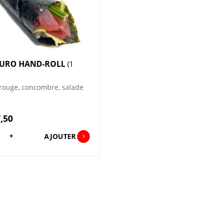
URO HAND-ROLL
(1
rouge, concombre, salade
,50
antité
+
AJOUTER
guro
nd-
l