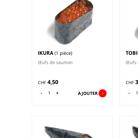
SPÉCIALITÉS
ASSORTIMENTS
DESSERTS
SASHIMI
IKURA
TOB
(1 pièce)
Œufs de saumon
Œufs 
4,50
3
CHF
CHF
quantité
qu
-
+
-
AJOUTER
de
de
Ikura
To