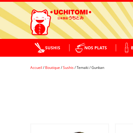
SUSHIS
NOS PLATS
Accueil
/
Boutique
/
Sushis
/
Temaki / Gunkan
PLATS CHAUDS
MAKI
SALADES
NIGIRI
BENTO
TEMAKI / GUNKAN