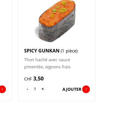
SPICY GUNKAN
(1 pièce)
Thon haché avec sauce
pimentée, oignons frais
3,50
CHF
quantité
-
+
AJOUTER
de
Spicy
Gunkan