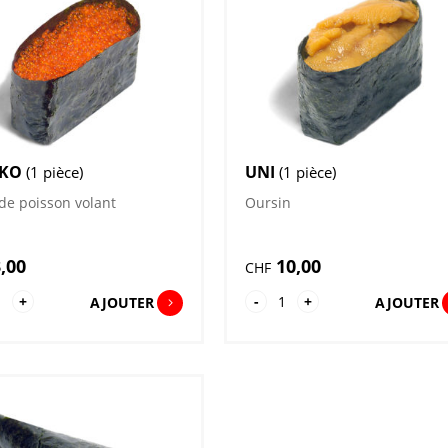
SAKE-ALCOOL
IKO
UNI
(1 pièce)
(1 pièce)
de poisson volant
Oursin
,00
10,00
CHF
antité
quantité
+
-
+
AJOUTER
AJOUTER
de
biko
Uni