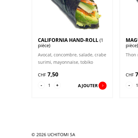
CALIFORNIA HAND-ROLL
MAG
(1
pièce)
pièce)
Avocat, concombre, salade, crabe
Thon 
surimi, mayonnaise, tobiko
7,50
7
CHF
CHF
quantité
qu
-
+
-
AJOUTER
de
de
California
Ma
Hand-
Ha
Roll
Rol
© 2026
UCHITOMI SA