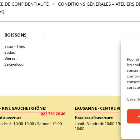
E DE CONFIDENTIALITÉ
CONDITIONS GÉNÉRALES – ATELIERS D
AQ
BOISSONS
Eaux – Thés
Sodas
Bières
Pour of
Sake-alcool
les coo
consent
comport
consent
caracté
Gérer l
- RIVE GAUCHE (RHÔNE)
LAUSANNE - CENTRE VILLE
021 
022 731 26 46
 d'ouverture
Horaires d'ouverture
endredi: 10:00-19:00 / Samedi: 10:00-
Lundi - Vendredi: 10:00-19:00 / Samed
18:00