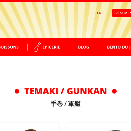
FR
ÉVÉNEME
BOISSONS
ÉPICERIE
BLOG
BENTO DU 
SUPPLÉMENTS GARNITURES
EAUX – THÉS
FACILE À PRÉPARER
TEMAKI / GUNKAN
SODAS
手巻 / 軍艦
BIÈRES