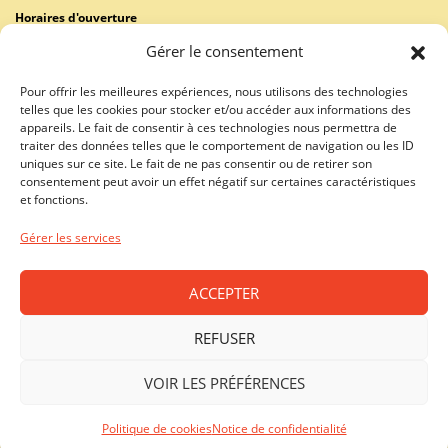
Horaires d'ouverture
Lundi - Vendredi: 9:00-18:30 / Samedi: 9:00-17:00
Gérer le consentement
GENÈVE - RIVE GAUCHE (RHÔNE)
Pour offrir les meilleures expériences, nous utilisons des technologies
022 731 26 46
telles que les cookies pour stocker et/ou accéder aux informations des
appareils. Le fait de consentir à ces technologies nous permettra de
Horaires d'ouverture
traiter des données telles que le comportement de navigation ou les ID
Lundi - Vendredi: 10:00-19:00 / Samedi: 10:00-18:00
uniques sur ce site. Le fait de ne pas consentir ou de retirer son
consentement peut avoir un effet négatif sur certaines caractéristiques
LAUSANNE - CENTRE VILLE
et fonctions.
021 312 40 01
Gérer les services
Horaires d'ouverture
Lundi - Vendredi: 10:00-19:00 / Samedi: 09:00-18:00
ACCEPTER
PRILLY - MALLEY
021 312 40 08
REFUSER
Horaires d'ouverture
VOIR LES PRÉFÉRENCES
Lundi - Vendredi : 10:00-19:00 / Samedi : 09:00-17:00
Politique de cookies
Notice de confidentialité