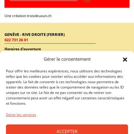
Une création
troisdeuxun.ch
GENÈVE - RIVE DROITE (FERRIER)
022 731 26 01
Horaires d'ouverture
Lundi - Vendredi: 9:00-18:30 / Samedi: 9:00-17:00
Gérer le consentement
GENÈVE - RIVE GAUCHE (RHÔNE)
Pour offrir les meilleures expériences, nous utilisons des technologies
022 731 26 46
telles que les cookies pour stocker et/ou accéder aux informations des
appareils. Le fait de consentir à ces technologies nous permettra de
Horaires d'ouverture
traiter des données telles que le comportement de navigation ou les ID
Lundi - Vendredi: 10:00-19:00 / Samedi: 10:00-18:00
uniques sur ce site. Le fait de ne pas consentir ou de retirer son
consentement peut avoir un effet négatif sur certaines caractéristiques
LAUSANNE - CENTRE VILLE
et fonctions.
021 312 40 01
Gérer les services
Horaires d'ouverture
Lundi - Vendredi: 10:00-19:00 / Samedi: 09:00-18:00
ACCEPTER