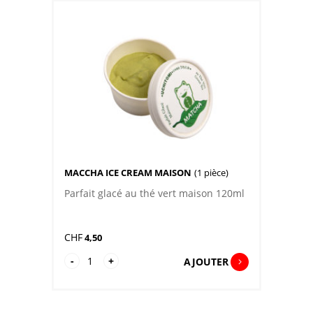
1P
MACCHA ICE CREAM MAISON
(1 pièce)
Parfait glacé au thé vert maison 120ml
CHF
4,50
quantité
-
+
AJOUTER
de
Maccha
Ice