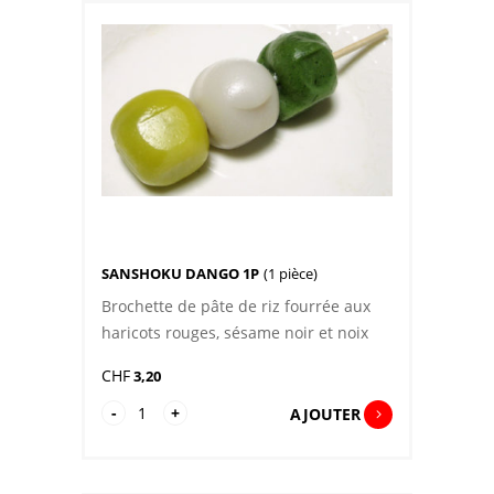
SANSHOKU DANGO 1P
(1 pièce)
Brochette de pâte de riz fourrée aux
haricots rouges, sésame noir et noix
CHF
3,20
quantité
-
+
AJOUTER
de
Sanshoku
Dango