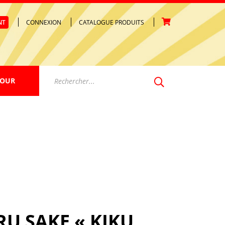
NT
CONNEXION
CATALOGUE PRODUITS
Votre panier est vide.
JOUR
RU SAKE « KIKU