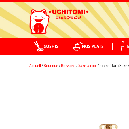
SUSHIS
NOS PLATS
Accueil
/
Boutique
/
Boissons
/
Sake-alcool
/
Junmai Taru Sake
PLATS CHAUDS
MAKI
SALADES
NIGIRI
BENTO
TEMAKI / GUNKAN