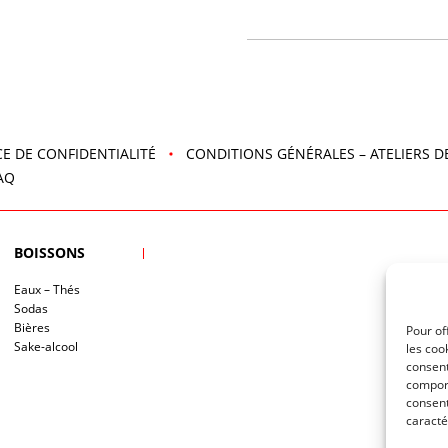
Junmai
Taru
Sake
"Kiku
Masamune"
E DE CONFIDENTIALITÉ
CONDITIONS GÉNÉRALES – ATELIERS D
AQ
BOISSONS
Eaux – Thés
Sodas
Bières
Pour of
Sake-alcool
les coo
consent
comport
consent
caracté