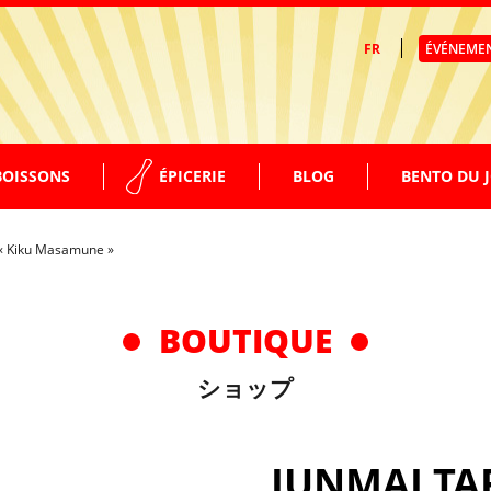
FR
ÉVÉNEME
BOISSONS
ÉPICERIE
BLOG
BENTO DU 
 « Kiku Masamune »
SUPPLÉMENTS GARNITURES
EAUX – THÉS
FACILE À PRÉPARER
BOUTIQUE
SODAS
ショップ
BIÈRES
JUNMAI TA