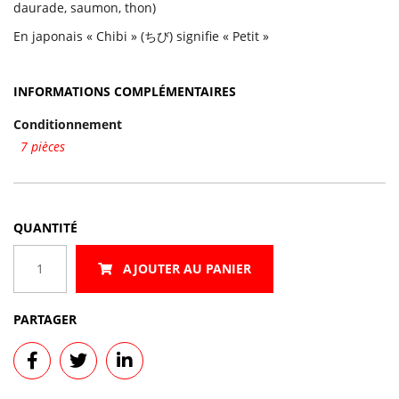
daurade, saumon, thon)
En japonais « Chibi » (ちび) signifie « Petit »
INFORMATIONS COMPLÉMENTAIRES
Conditionnement
7 pièces
QUANTITÉ
quantité
AJOUTER AU PANIER
de
Sushi
Chibi
PARTAGER