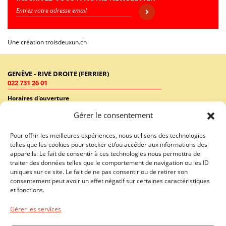
Une création
troisdeuxun.ch
GENÈVE - RIVE DROITE (FERRIER)
022 731 26 01
Horaires d'ouverture
Lundi - Vendredi: 9:00-18:30 / Samedi: 9:00-17:00
Gérer le consentement
GENÈVE - RIVE GAUCHE (RHÔNE)
Pour offrir les meilleures expériences, nous utilisons des technologies
022 731 26 46
telles que les cookies pour stocker et/ou accéder aux informations des
appareils. Le fait de consentir à ces technologies nous permettra de
Horaires d'ouverture
traiter des données telles que le comportement de navigation ou les ID
Lundi - Vendredi: 10:00-19:00 / Samedi: 10:00-18:00
uniques sur ce site. Le fait de ne pas consentir ou de retirer son
consentement peut avoir un effet négatif sur certaines caractéristiques
LAUSANNE - CENTRE VILLE
et fonctions.
021 312 40 01
Gérer les services
Horaires d'ouverture
Lundi - Vendredi: 10:00-19:00 / Samedi: 09:00-18:00