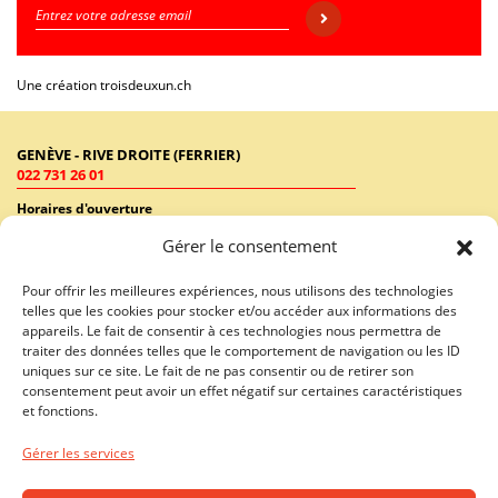
Une création
troisdeuxun.ch
GENÈVE - RIVE DROITE (FERRIER)
022 731 26 01
Horaires d'ouverture
Lundi - Vendredi: 9:00-18:30 / Samedi: 9:00-17:00
Gérer le consentement
GENÈVE - RIVE GAUCHE (RHÔNE)
Pour offrir les meilleures expériences, nous utilisons des technologies
022 731 26 46
telles que les cookies pour stocker et/ou accéder aux informations des
appareils. Le fait de consentir à ces technologies nous permettra de
Horaires d'ouverture
traiter des données telles que le comportement de navigation ou les ID
Lundi - Vendredi: 10:00-19:00 / Samedi: 10:00-18:00
uniques sur ce site. Le fait de ne pas consentir ou de retirer son
consentement peut avoir un effet négatif sur certaines caractéristiques
LAUSANNE - CENTRE VILLE
et fonctions.
021 312 40 01
Gérer les services
Horaires d'ouverture
Lundi - Vendredi: 10:00-19:00 / Samedi: 09:00-18:00