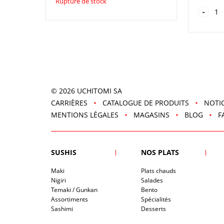
Rupture de stock
quan
-
de
San
Dan
1P
© 2026
UCHITOMI SA
CARRIÈRES
CATALOGUE DE PRODUITS
NOTIC
MENTIONS LÉGALES
MAGASINS
BLOG
F
SUSHIS
NOS PLATS
Maki
Plats chauds
Nigiri
Salades
Temaki / Gunkan
Bento
Assortiments
Spécialités
Sashimi
Desserts