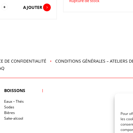
Rupture de stock
tité
+
AJOUTER
shoku
go
E DE CONFIDENTIALITÉ
CONDITIONS GÉNÉRALES – ATELIERS D
AQ
BOISSONS
Eaux – Thés
Sodas
Bières
Pour of
Sake-alcool
les coo
consent
comport