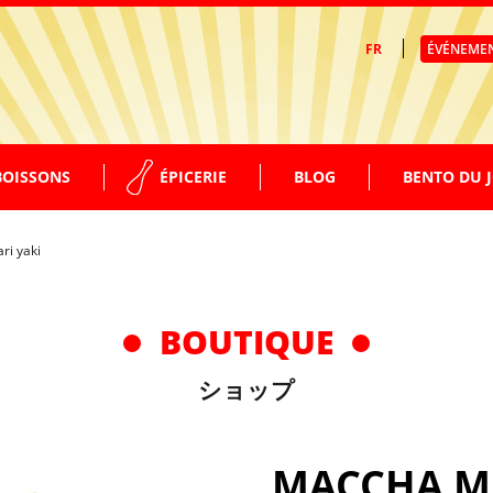
FR
ÉVÉNEME
BOISSONS
ÉPICERIE
BLOG
BENTO DU 
ri yaki
SUPPLÉMENTS GARNITURES
EAUX – THÉS
FACILE À PRÉPARER
BOUTIQUE
SODAS
ショップ
BIÈRES
MACCHA M