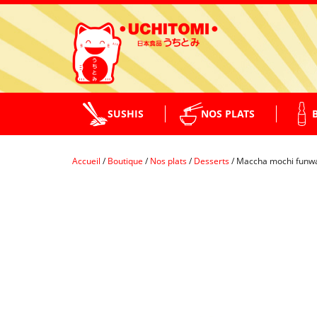
SUSHIS
NOS PLATS
Accueil
/
Boutique
/
Nos plats
/
Desserts
/
Maccha mochi funwa
PLATS CHAUDS
MAKI
SALADES
NIGIRI
BENTO
TEMAKI / GUNKAN